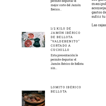
permite degustar el
manipula
mejor corte del Jamón
aconseja
Ibérico...
gastos d
sufrir tu
18,00 €
Las caja
1/2 KILO DE
JAMÓN IBÉRICO
DE BELLOTA
"VALDEBENITO"
CORTADO A
CUCHILLO
Esta presentación le
permite degustar el
Jamón Ibérico de Bellota
sin...
88,00 €
LOMITO IBÉRICO
BELLOTA
30,00 €