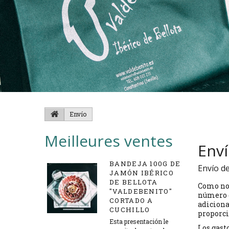
Envío
Meilleures ventes
Enví
BANDEJA 100G DE
Envío d
JAMÓN IBÉRICO
DE BELLOTA
Como nor
"VALDEBENITO"
número d
CORTADO A
adiciona
CUCHILLO
proporci
Esta presentación le
Los gast