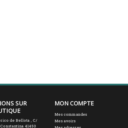
IONS SUR
MON COMPTE
UTIQUE
Mes commandes
rico de Bellota , C/
Mes avoirs
 Constantina 41450
Mes adresses