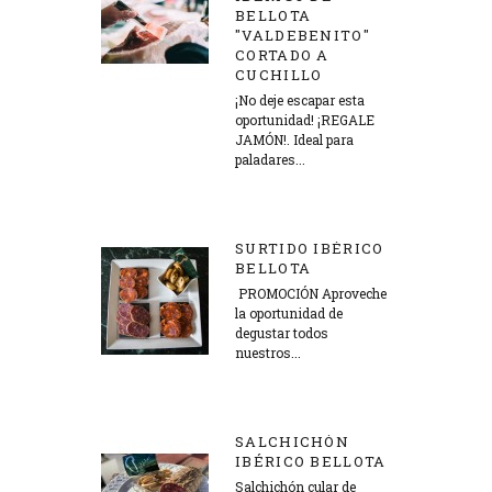
BELLOTA
"VALDEBENITO"
CORTADO A
CUCHILLO
¡No deje escapar esta
oportunidad! ¡REGALE
JAMÓN!. Ideal para
paladares...
275,00 €
SURTIDO IBÉRICO
BELLOTA
PROMOCIÓN Aproveche
la oportunidad de
degustar todos
nuestros...
50,00 €
SALCHICHÓN
IBÉRICO BELLOTA
Salchichón cular de