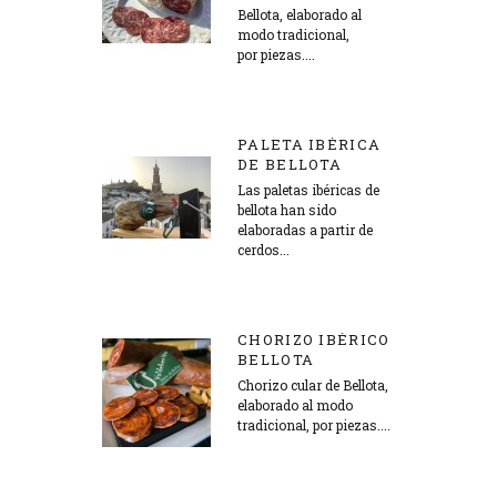
Bellota, elaborado al
modo tradicional,
por piezas....
20,00 €
PALETA IBÉRICA
DE BELLOTA
Las paletas ibéricas de
bellota han sido
elaboradas a partir de
cerdos...
161,00 €
CHORIZO IBÉRICO
BELLOTA
Chorizo cular de Bellota,
elaborado al modo
tradicional, por piezas....
23,99 €