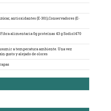
azúcar, antioxidantes (E-301),Conservadores (E-
g Fibra alimentaria 0g proteínas 43 g Sodio1470
consumir a temperatura ambiente. Una vez
gún gusto y alejado de olores
grapas