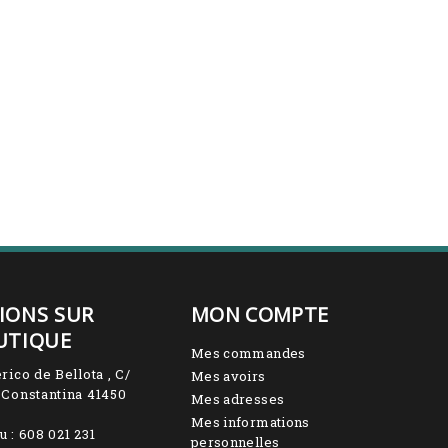
IONS SUR
MON COMPTE
UTIQUE
Mes commandes
rico de Bellota , C/
Mes avoirs
 Constantina 41450
Mes adresses
Mes informations
u :
608 021 231
personnelles