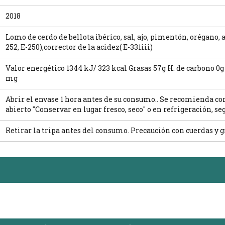
2018
Lomo de cerdo de bellota ibérico, sal, ajo, pimentón, orégano, 
252, E-250),corrector de la acidez( E-331iii)
Valor energético 1344 kJ/ 323 kcal Grasas 57g H. de carbono 0
mg
Abrir el envase 1 hora antes de su consumo.. Se recomienda 
abierto "Conservar en lugar fresco, seco" o en refrigeración, se
Retirar la tripa antes del consumo. Precaución con cuerdas y 