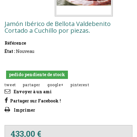
Jamón Ibérico de Bellota Valdebenito
Cortado a Cuchillo por piezas.
Référence
jibccpv
État :
Nouveau
Pieza de jamón ibérico de bellota Valdebenito CORTADO a
cuchillo por maestros cortadores y envasado al vacío.
pedido pendiente de stock
tweet
partager
google+
pinterest
Envoyer à un ami
Partager sur Facebook !
Imprimer
433,00 €