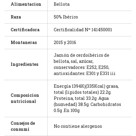
Alimentacion
Bellota
Raza
50% Ibérico
Certificadora
Certificalidad Nº 141450001
Montaneras
2015 y 2016
Jamón de cerdoibérico de
bellota, sal, azúcar,
Ingredientes
conservadores: E252, E250,
antioxidantes: E301 y E331 iii
Energía 1394Kj(335Kcal) grasa,
total (lipidos totales) 22.2g.
Composicion
Proteina, total 33.2g .Agua
nutricional
(humedad) 38.5g. Carbohidratos
0.5g .En 100g
Consejos de
No contiene alergenos
consumi