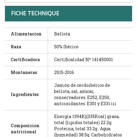
FICHE TECHNIQUE
Alimentacion
Bellota
Raza
50% Ibérico
Certificadora
Certificalidad Nº 141450001
Montaneras
2015-2016
Jamón de cerdoibérico de
bellota, sal, azúcar,
Ingredientes
conservadores: E252, E250,
antioxidantes: E301 y E331 iii
Energía 1394Kj(335Kcal) grasa,
total (lipidos totales) 22.2g.
Composicion
Proteina, total 33.2g . Agua
nutricional
(humedad) 38.5g. Carbohidratos