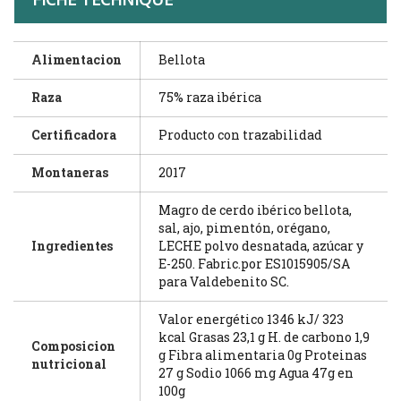
Alimentacion
Bellota
Raza
75% raza ibérica
Certificadora
Producto con trazabilidad
Montaneras
2017
Magro de cerdo ibérico bellota,
sal, ajo, pimentón, orégano,
Ingredientes
LECHE polvo desnatada, azúcar y
E-250. Fabric.por ES1015905/SA
para Valdebenito SC.
Valor energético 1346 kJ/ 323
kcal Grasas 23,1 g H. de carbono 1,9
Composicion
g Fibra alimentaria 0g Proteinas
nutricional
27 g Sodio 1066 mg Agua 47g en
100g