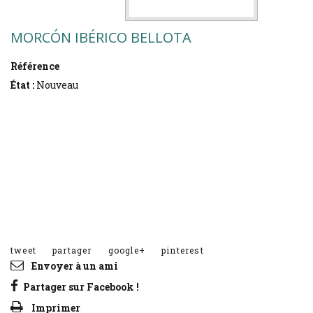
MORCÓN IBÉRICO BELLOTA
Référence
MIB
État :
Nouveau
Morcón de Bellota, elaborado al modo tradicional, por
piezas
.
(Aprox.1kg)
Producción limitada
.
Personalice su producto: seleccione troceado en 2 mitades
al vacío (mayor comodidad a la hora de consumir) o la
pieza completa.
tweet
partager
google+
pinterest
Envoyer à un ami
Partager sur Facebook !
Imprimer